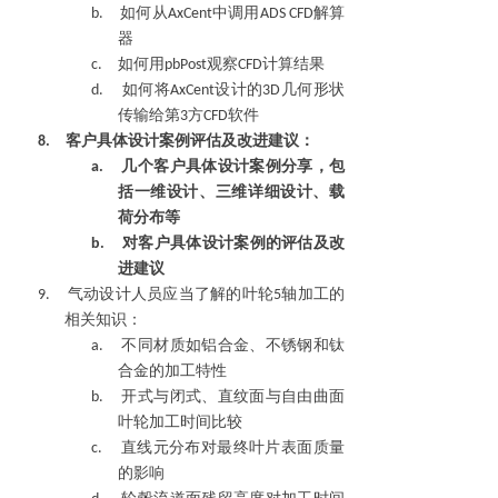
b.
如何从
Ax
Cent
中调用
ADS CFD
解算
器
c.
如何用
pb
Post
观察
CFD
计算结果
d.
如何将
Ax
Cent
设计的
3D
几何形状
传输给第
3
方
CFD
软件
8.
客户具体设计案例评估及改进建议：
a.
几个客户具体设计案例分享，包
括一维设计、三维详细设计、载
荷分布等
b.
对客户具体设计案例的评估及改
进建议
9.
气动设计人员应当了解的叶轮
5
轴加工的
相关知识：
a.
不同材质如铝合金、不锈钢和钛
合金的加工特性
b.
开式与闭式、直纹面与自由曲面
叶轮加工时间比较
c.
直线元分布对最终叶片表面质量
的影响