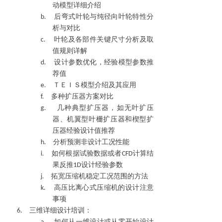
动模型详细介绍
b.
后弯式叶轮与纯径向叶轮特性分
析与对比
c.
叶轮及各部件关键尺寸分析及取
值规则详解
d.
设计参数优化，经验模型参数推
荐值
e.
ＴＥＩＳ模型介绍及其应用
f.
多种扩压器方案对比
g.
几种典型扩压器，如无叶扩压
器、机翼型叶栅扩压器和楔型扩
压器经验设计值推荐
h.
分析预测非设计工况性能
i.
如何根据试验数据或者
CFD
计算结
果反推
1D
设计经验参数
j.
拓宽压缩机稳定工况范围的方法
k.
高压比离心式压缩机的设计注意
事项
6.
三维详细设计培训：