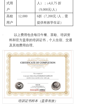
式用
人）；
≥4
人
75
折
户
（
9
,
000
元
/
人）
高校
12
,
000
6
折（
7
,
200
元
/
人，需
用户
提供有效学生证）
·
以上费用包含每日午餐
、
茶歇
、
培训资
料
和官方盖章的培训证书，个人
住宿
、
交通
及其他费用自理
。
培训
证书样本
（盖章有效）