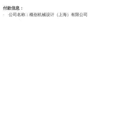
付款信息：
·
公司名称：概创机械设计（上海）有限公司
·
银行账号：
445571922173
·
开户行：中国银行上海市黄浦支行营业部
·
发票：
付款成功后开具电子版发票至报名邮箱
报名
须知
：
·
培训限额
20
人
,
报名截止日期为
202
5
年
1
0
月
3
0
日
；
·
学员自备
电脑
（
64
位
Win10
及以上专业
版
，
1G
内存
+
1G
硬盘；显卡支持
OpenGL 3.3
+
）；
·
培训期间
CN
公司免费提供
最新版试用口令
，
期间
禁止录屏
摄像
，培训
资料
仅分享给参
会人员，切勿外传；
·
务必扫码报名，需
CN
工作人员电
话告知审核
通过方可认为报名成功
。