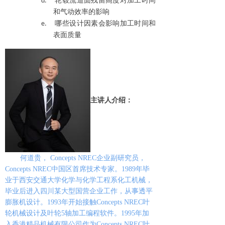
d.
轮毂流道面残留高度对加工时间
和气动效率的影响
e.
哪些设计因素会影响加工时间和
表面质量
主讲人介绍：
何道贵，
Concepts NREC
企业副研究员，
Concepts NREC
中国区首席
技术专家。
1989
年毕
业于西安交通大学化学与化学工程系化工机械，
毕业后进入四川某大型国营企业工作，从事透平
膨胀机设计。
1993
年开始接触
Concepts NREC
叶
轮机械设计及叶轮
5
轴加工编程软件。
1995
年加
入香港精品机械有限公司作为
Concepts NREC
叶