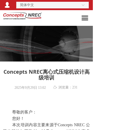
넙
简体中文
关于我们
ꀅ
끀
产品服务
行业解决方案
活动培训
技术博客
Concepts NREC离心式压缩机设计高
资料库
级培训
ꄘ
浏览量：
231
2025年9月29日
13:02
尊敬的客户：
您好！
本次培训内容主要来源于
Concepts NREC
公