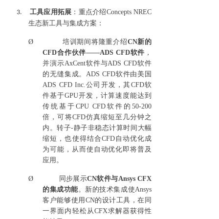
工具应用拓展
：重点介绍
Concepts NREC
3.
生态新工具与集成方案
：
Ø
培训期间将隆重介绍
CN
新的
CFD
合作伙伴
——
ADS CFD
软件
，
并演示
AxCent
软件与
ADS CFD
软件
的无缝集成。
ADS CFD
软件由美国
ADS CFD Inc.
公司开发，其
CFD
软
件基于
GPU
开发，计算速度能达到
传统基于
CPU CFD
软件的
50-200
倍，
可
将
CFD
仿真缩短至几分钟之
内
。
转子
-
静子非稳态计算时间大幅
缩短，也使得结合
CFD
自动优化成
为可能，从而使自动优化即将普及
应用
。
Ø
同步展示
CN
软件与
Ansys CFX
的集成功能
。
新的技术集成使
Ansys
客户能够使用
CN
的设计工具，在同
一界面内轻松从
CFX
求解器获得性