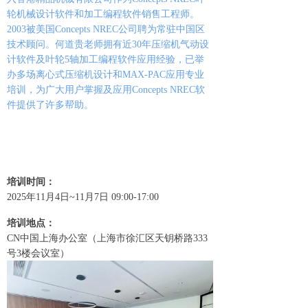
轮机械设计软件和加工编程软件销售工程师。
2003
被美国
Concepts NREC
公司聘为常驻中国区
技术顾问。何道贵老师拥有近
30
年压缩机气动设
计软件及叶轮
5
轴加工编程软件应用经验，已举
办多场离心式压缩机设计和
MAX-PAC
应用专业
培训，为广大用户掌握及应用
Concepts NREC
软
件提供了许多帮助。
培训时间
：
202
5
年
11
月
4
日
~
11
月
7
日
09:00-17:
0
0
培训地点
：
CN
中国上海办公室（上海市徐汇区天钥桥路
333
号
3
楼会议室）