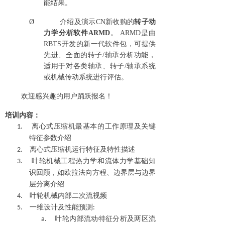
能结果
。
Ø
介绍及演示
CN
新收购的
转子动
力学
分析
软件
ARMD
。
ARMD
是由
RBTS
开发的新一代软件包，可提供
先进、全面的转子
/
轴承分析功能，
适用于对各类轴承、转子
/
轴承系统
或机械传动系统进行评估。
欢迎感兴趣的用户踊跃报名！
培训内容：
1.
离心式压缩机最基本的工作原理及关键
特征参数介绍
2.
离心式压缩机运行特征及特性描述
3.
叶轮机械工程热力学和流体力学基础知
识回顾，如欧拉法向方程、边界层与边界
层分离介绍
4.
叶轮机械内部二次流视频
5.
一维设计及性能预测
:
a.
叶轮内部流动特征分析及两区流