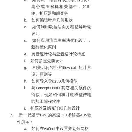
a.
如何从一维设计或从零开始设计
离心式压缩机相关部件，如叶
轮、扩压器和蜗壳等
b.
如何编辑叶片几何形状
c.
如何利用欧拉法向方程指导叶轮
设计
d.
如何应用流线曲率法优化设计，
载荷优化原则
e.
跨音速叶轮与亚音速叶轮特点
f.
如何参照先前设计
g.
相关几何特征如
flow cut,
短叶片
设计原则等
h.
如何导入导出
3D
几何模型
i.
与
C
oncepts NREC
其它相关软件的
衔接，例如如何将叶轮模型传输
给加工编程软件
j.
扩压器及蜗壳详细几何设计
7.
新一代基
于
GPU
的高速
CFD
求解器
ADS
软
件演示
：
a.
如何在
A
xCent
中设置并划分网格