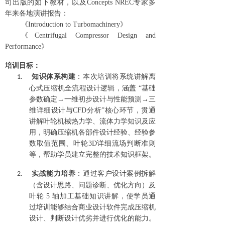
司出版的如下教材，以及
Concepts NREC
专家多
年来各地演讲报告：
《
Introduction to Turbomachinery
》
《
Centrifugal Compressor Design and
Performance
》
培训目标：
知识体系构建
：本次培训将系统讲解离
1.
心式压缩机全流程设计逻辑，涵盖
“基础
参数确定→一维初步设计与性能预测→三
维详细设计与
CFD
分析”核心环节，
贯通
讲解
叶轮机械热力学、
流体力学知识及应
用
，
明确
压缩机各部件设计经验
、
经验参
数取值范围、叶轮
3D
详细
流场判断准则
等
，帮助学员建立完整的技术知识框架。
实战能力培养
：通过客户设计案例拆解
2.
（含设计思路、问题诊断、优化方向）及
叶轮
5
轴加工基础知识讲解，
使学员通
过培训能够结合商业设计软件完成压缩机
设计、判断设计优劣并进行优化的能力
。