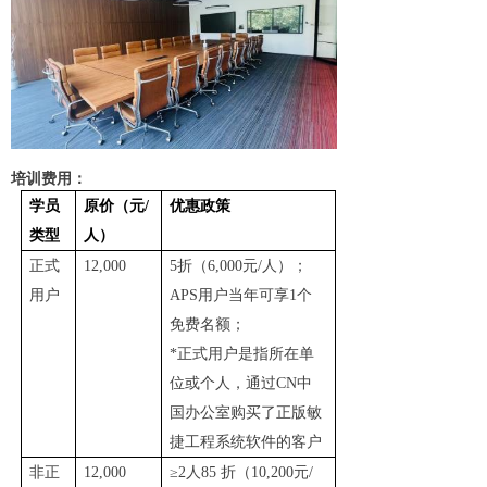
培训费用：
学员
原价（元
/
优惠政策
类型
人）
正式
12
,
000
5
折（
6
,
000
元
/
人）；
用户
APS
用户当年
可享
1
个
免费名额
；
*
正式用户是指所在单
位或个人，通过
CN
中
国办公室购买了正版敏
捷工程系统软件的客户
非正
12
,
000
≥2
人
85
折（
10
,
200
元
/