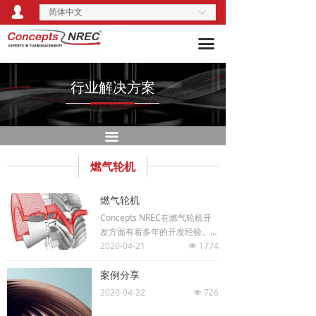
넙
简体中文
关于我们
ꀅ
过程/通用机械
끀
产品服务
燃气轮机
行业解决方案
新能源技术
行业解决方案
活动培训
制冷
끀
技术博客
涡轮增压
燃气轮机
资料库
泵风机
燃气轮机
Concepts NREC在燃气轮机开
发方面有着多年的开发经验。在
上世纪推出了世界上最早的航空
2020-04-21
1774
넶
发动机/燃气轮机专用商用软
件，包含轴流和离心压气机、涡
案例分享
轮、燃油泵等设计功能，并启动
2020-04-22
726
넶
了CFD方面的研究；开展了一系