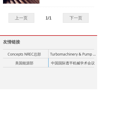
列试验研究项目，例如分析不同
设计参数选择对气动性能的影
响，提高叶轮效率、喘振裕度和
上一页
1
/
1
下一页
扩压器性能的技术方法，这些研
究带来了一系列破纪录的高气动
性能设计成果，极大推进了燃气
轮机、工业压缩机以及汽轮机设
友情链接
计技术的发展。到了本世纪，C
onceptsNREC先后参与了超过3
Concepts NREC总部
Turbomachinery & Pump Symposia
0个燃气轮机设计项目。主要包
括小型高压比，高马赫数用于航
美国能源部
中国国际透平机械学术会议
空发动机的轴流压气机的设计；
航空用多级轴流压气机扩稳及降
激波损失设计；航空用单级冷却
涡轮设计；应急发电用燃气轮机
冷却涡轮设计；工业用燃气轮机
联系我们
冷却涡轮设计等等。
+86 21 6448 6235
CNSales@conceptsnrec.com
上海市徐汇区天钥桥路333号311单元
版权所有 © 概创机械设计（上海）有限公司